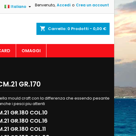
Benvenuto,
Accedi
o
Crea un account

Italiano
shopping_cart
Carrello:
0
Prodotti - 0,00 €
CARD
OMAGGI
CM.21 GR.170
ella mould craft con la differenza che essendo pesante
nche i pesci piu attenti
.21 GR.180 COL.10
.21 GR.180 COL.16
.21 GR.180 COL.11