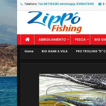
Telefono:
Tel.067183281 whatsapp 3398476181
E-
ABBIGLIAMENTO
PESCA
BIG GA
Home
BIG GAME A VELA
PRO TROLLING "D" C