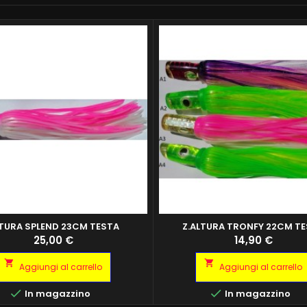
TURA SPLEND 23CM TESTA
Z.ALTURA TRONFY 22CM T
MADREPERLA
ALTURA TRONFY 22CM TESTA MA
MADREPERLA
Prezzo
Prezzo
25,00 €
14,90 €
A1 ALTURA TRONFY 22CM TE
MADREPERLA A21 ALTURA TRON


Aggiungi al carrello
Aggiungi al carrello
TESTA MADREPERLA A3 ALTURA 
22CM TESTA MADREPERLA 


In magazzino
In magazzino