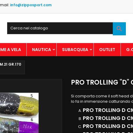
mail:
info@zipposport.com

ME A VELA
NAUTICA
SUBACQUEA
OUTLET
G.
M.21 GR.170
PRO TROLLING "D" 
Si comporta come il soft head d
lo fa in immersione catturando a
PRO TROLLING D CM
PRO TROLLING D CM
PRO TROLLING D CM