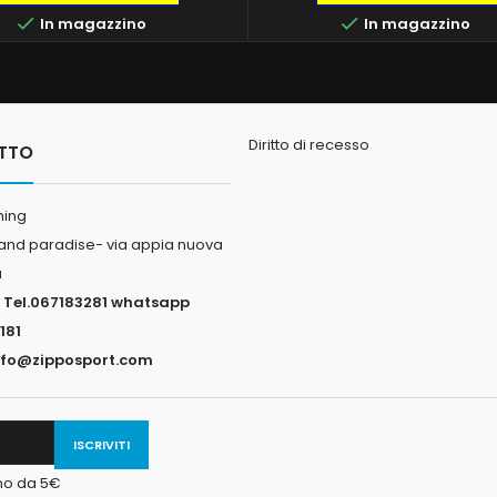
Big Game fluorocarbon 10mt 


In magazzino
In magazzino
SEAGUAR Big Game fluorocarb
375lb
Diritto di recesso
TTO
hing
land paradise- via appia nuova
a
:
Tel.067183281 whatsapp
181
nfo@zipposport.com
ono da 5€