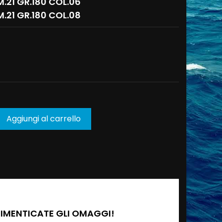
.21 GR.180 COL.06
.21 GR.180 COL.08
Aggiungi al carrello

 DIMENTICATE GLI OMAGGI!