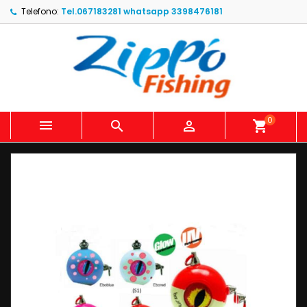
Telefono:
Tel.067183281 whatsapp 3398476181
0



shopping_cart