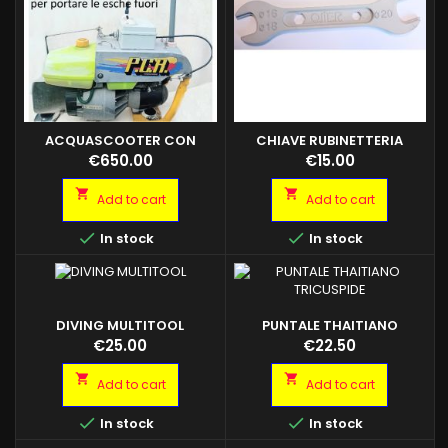
ACQUASCOOTER CON
CHIAVE RUBINETTERIA
TELECOMANDO
DIVING
Price
Price
€650.00
€15.00


Add to cart
Add to cart


In stock
In stock
DIVING MULTITOOL
PUNTALE THAITIANO
TRICUSPIDE
Price
Price
€25.00
€22.50


Add to cart
Add to cart


In stock
In stock