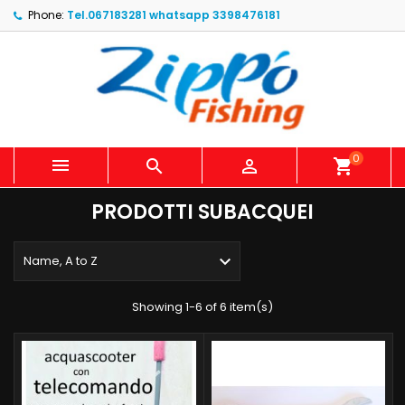
Phone:
Tel.067183281 whatsapp 3398476181
0



shopping_cart
PRODOTTI SUBACQUEI

Name, A to Z
Showing 1-6 of 6 item(s)