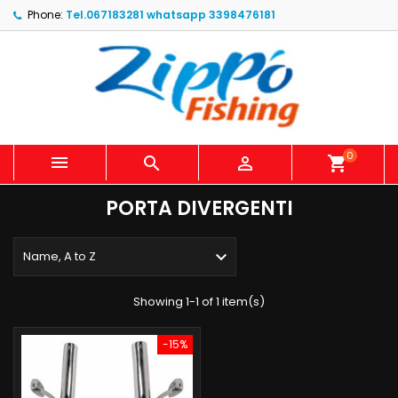
Phone:
Tel.067183281 whatsapp 3398476181
0



shopping_cart
PORTA DIVERGENTI

Name, A to Z
Showing 1-1 of 1 item(s)
-15%