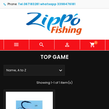
Phone:
Tel.067183281 whatsapp 3398476181
0



shopping_cart
TOP GAME

Name, A to Z
Showing 1-1 of 1 item(s)