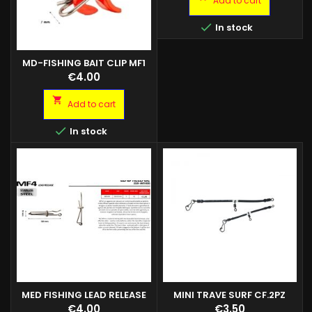
Add to cart

In stock
MD-FISHING BAIT CLIP MF1
Price
€4.00

Add to cart

In stock
MED FISHING LEAD RELEASE
MINI TRAVE SURF CF.2PZ
MF3 50X5 CF 5PZ
Price
Price
€4.00
€3.50