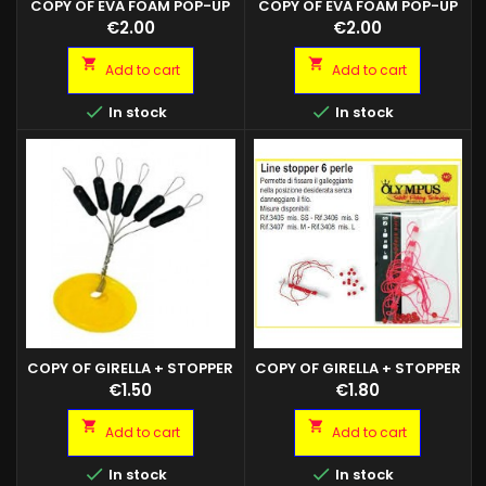
COPY OF EVA FOAM POP-UP
COPY OF EVA FOAM POP-UP
Price
Price
€2.00
€2.00


Add to cart
Add to cart


In stock
In stock
COPY OF GIRELLA + STOPPER
COPY OF GIRELLA + STOPPER
Composto da due stopper in
Composto da due stopper in
Price
Price
€1.50
€1.80
gomma, due perline
gomma, due perline
fosforescenti ed una girella.
fosforescenti ed una girella.


Add to cart
Add to cart
Sistema completo da infilare
Sistema completo da infilare
sul trave per ottenere una
sul trave per ottenere una


In stock
In stock
rapido ed efficace snodo di
rapido ed efficace snodo di