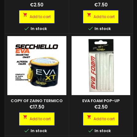
BICOLORE STONFO
BICOLORE STONFO
Price
Price
€2.50
€7.50


Add to cart
Add to cart


In stock
In stock
COPY OF ZAINO TERMICO
EVA FOAM POP-UP
PRODOTTO DI QUALITA'
MADE IN USA
Price
Price
€17.50
€2.50
UTILIZZABILE COME PORTA
VIVANDE, ESCHE O PESCATO.


Add to cart
Add to cart
CERNIERE ANTI SALSEDINE E
MATERIALE RINFORZATO


In stock
In stock