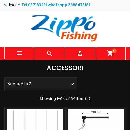
Phone:
Tel.067183281 whatsapp 3398476181
0



shopping_cart
ACCESSORI

Name, A to Z
Showing 1-64 of 64 item(s)