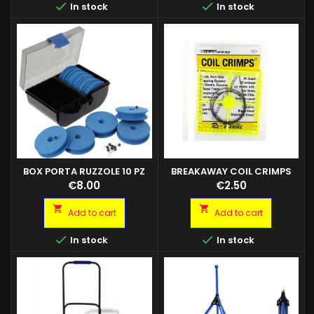


In stock
In stock
Casting
BOX PORTA RUZZOLE 10 PZ
BREAKAWAY COIL CRIMPS
Price
Price
€8.00
€2.50


Add to cart
Add to cart


In stock
In stock