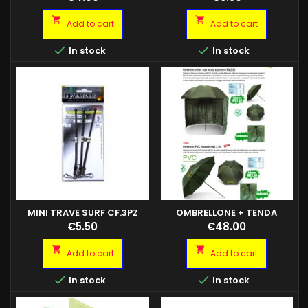


Add to cart
Add to cart


In stock
In stock
MINI TRAVE SURF CF.3PZ
OMBRELLONE + TENDA
CERNIERATA IN PVC
Price
Price
€5.50
€48.00


Add to cart
Add to cart


In stock
In stock