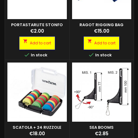
PORTASTARLITE STONFO
RAGOT RIGGING BAG
Price
Price
€2.00
€15.00


Add to cart
Add to cart


In stock
In stock
SCATOLA + 24 RUZZOLE
SEA BOOMS
AVVOLGI LENZA
Anti-tangle scorrevoli
Price
Price
€18.00
€2.85
resistentissimi ideali per