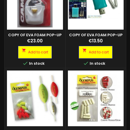
COPY OF EVA FOAM POP-UP
COPY OF EVA FOAM POP-UP
Price
Price
€23.00
€13.50


Add to cart
Add to cart


In stock
In stock