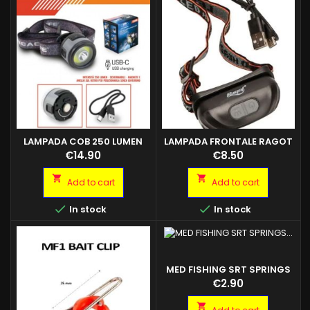
LAMPADA COB 250 LUMEN
LAMPADA FRONTALE RAGOT
RICARICABILE USB
SENSOR USB RICARICABILE
Price
Price
€14.90
€8.50
LED


Add to cart
Add to cart


In stock
In stock
MED FISHING SRT SPRINGS
MOLLA IN ACCIAIO INOX PER
Price
€2.90
BAITCLIP 5CM 10PZ
