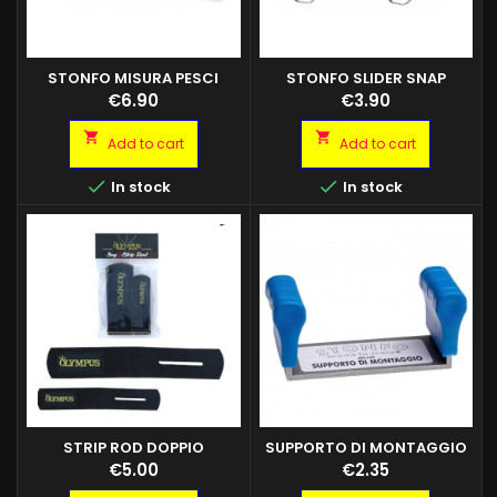
STONFO MISURA PESCI
STONFO SLIDER SNAP
Price
Price
€6.90
€3.90


Add to cart
Add to cart


In stock
In stock
STRIP ROD DOPPIO
SUPPORTO DI MONTAGGIO
Supporto per sostenere il filo
Price
Price
€5.00
€2.35
(nylon o trecciato) durante le