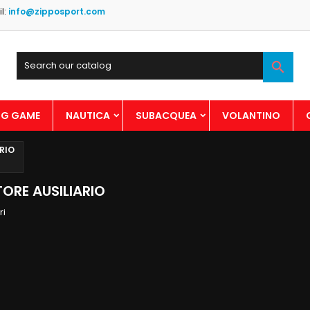
l:
info@zipposport.com

BIG GAME
NAUTICA
SUBACQUEA
VOLANTINO
RIO
ORE AUSILIARIO
ri