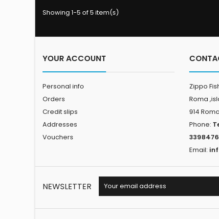
RESISTENZA 
Fabbricato inter
Showing 1-5 of 5 item(s)
di alluminioa
Funzionament
.Provvisto di rob
in acciaio inox 18/
COMPLETO D
YOUR ACCOUNT
CONTA
Personal info
Zippo Fis
Orders
Roma ,is
Credit slips
914 Rom
Addresses
Phone:
T
Vouchers
3398476
Email:
in
NEWSLETTER