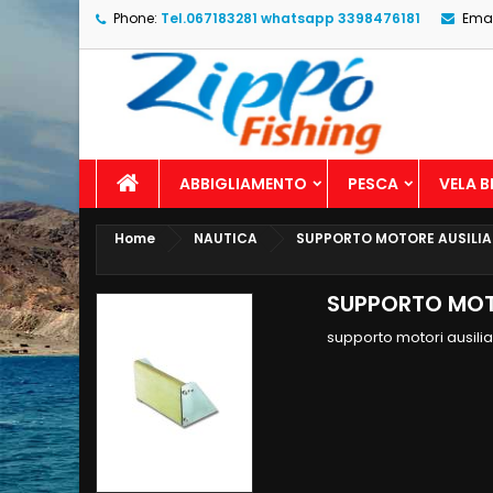
Phone:
Tel.067183281 whatsapp 3398476181
Emai
ABBIGLIAMENTO
PESCA
VELA 
Home
NAUTICA
SUPPORTO MOTORE AUSILIA
SUPPORTO MOT
supporto motori ausilia