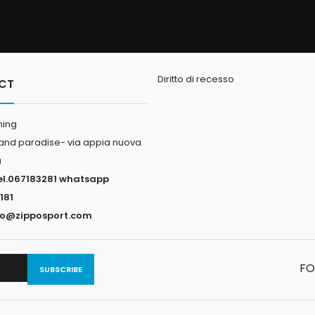
MECCANICA.
kg.40mis.L.28 alt.19 prof.18
17°portata ma
amente in lega
motori 
nodizzato.
o a ribalta
ustissime molle
8 per il ritorno.
I SLITTA
Diritto di recesso
CT
hing
land paradise- via appia nuova
a
el.067183281 whatsapp
181
fo@zipposport.com
FO