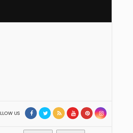
x 40kg adatto per
fino a 8cv
LLOW US