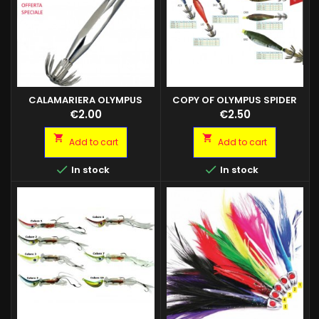
CALAMARIERA OLYMPUS
COPY OF OLYMPUS SPIDER
70GR
SQUID CM.6.5
Price
Price
€2.00
€2.50


Add to cart
Add to cart


In stock
In stock