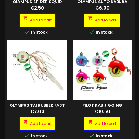
OLYMPUS SPIDER SQUID
OLYMPUS SUTO KABURA
CM.6.5
Price
Price
€2.50
€6.00


Add to cart
Add to cart


In stock
In stock
OLYMPUS TAI RUBBER FAST
PILOT KAB JIGGING
GHOST PILOT KAB 200GR
Price
Price
€7.00
€10.50
COL.RED SHINE GHOST PILOT
KAB 250GR COL.RED SHINE


Add to cart
Add to cart
GHOST PILOT KAB 300GR
COL.RED SHINE GHOST PILOT


In stock
In stock
KAB 200GR COL.EBO RED