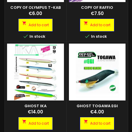
COPY OF OLYMPUS T-KAB
COPY OF RAFFIO
SQUID
TELESCOPICO COMPACT
Price
Price
€6.00
€7.50
90CM


Add to cart
Add to cart


In stock
In stock
GHOST IKA
GHOST TOGAWA EGI
COL.MAGIC BLACK 3.0
Price
Price
€14.00
€4.00


Add to cart
Add to cart