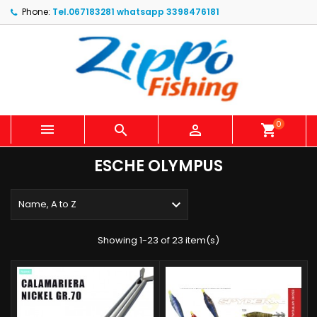
Phone:
Tel.067183281 whatsapp 3398476181
0



shopping_cart
ESCHE OLYMPUS

Name, A to Z
Showing 1-23 of 23 item(s)