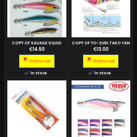
COPY OF SAVAGE SQUID
COPY OF YO-ZURI TAKO YAN
BEAT TROLLING 100
3.0 GLOW COL. SLP
Price
Price
€14.50
€13.00


Add to cart
Add to cart


In stock
In stock