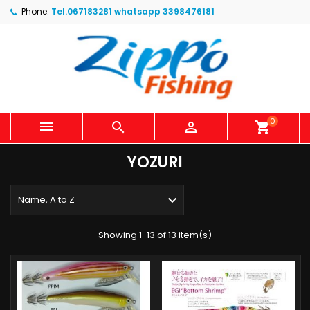
Phone:
Tel.067183281 whatsapp 3398476181
0



shopping_cart
YOZURI

Name, A to Z
Showing 1-13 of 13 item(s)