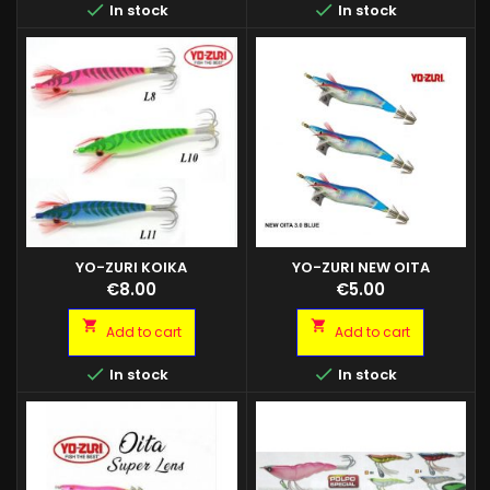


In stock
In stock
YO-ZURI KOIKA
YO-ZURI NEW OITA
Price
Price
€8.00
€5.00


Add to cart
Add to cart


In stock
In stock