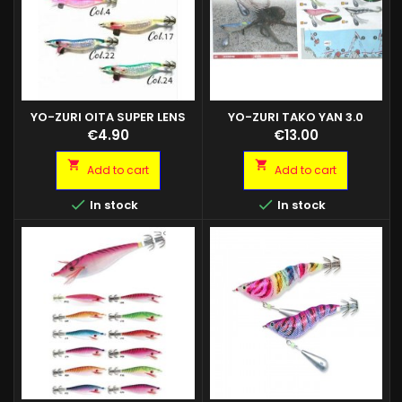
YO-ZURI OITA SUPER LENS
YO-ZURI TAKO YAN 3.0
2.5
GLOW COL. SLP
Price
Price
€4.90
€13.00


Add to cart
Add to cart


In stock
In stock