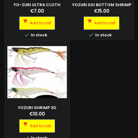
YO-ZURI ULTRA CLOTH
YOZURI EGI BOTTOM SHRIMP
WRAPPED
Egi dal corpo ricoperto in
CM.9
Price
Price
€7.00
€15.00
tela, perfetto per pescare i
cefalopodi sul fondo. Peso di


Add to cart
Add to cart
33 grammi.


In stock
In stock
YOZURI SHRIMP 3D
TOTANARA 90MM
Price
€10.00

Add to cart

In stock