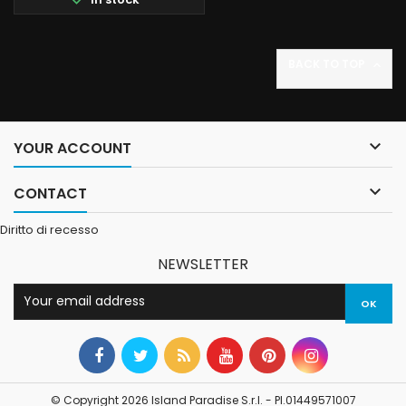
BACK TO TOP


YOUR ACCOUNT

CONTACT
Diritto di recesso
NEWSLETTER
© Copyright 2026 Island Paradise S.r.l. - PI.01449571007