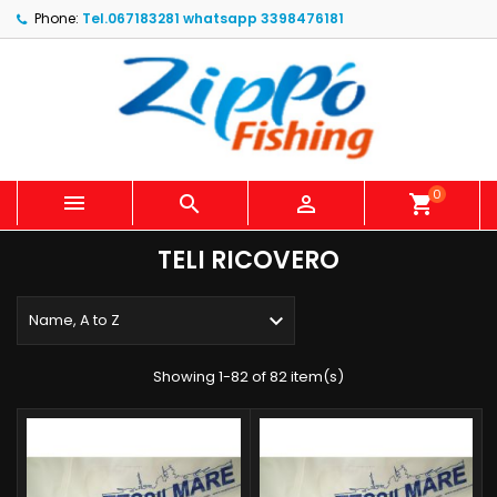
Phone:
Tel.067183281 whatsapp 3398476181
0



shopping_cart
TELI RICOVERO

Name, A to Z
Showing 1-82 of 82 item(s)