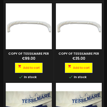
COPY OF TESSILMARE PER
COPY OF TESSILMARE PER
BIMINI E BIMINI ALTA
BIMINI E BIMINI ALTA
Price
Price
€99.00
€35.00


Add to cart
Add to cart


In stock
In stock