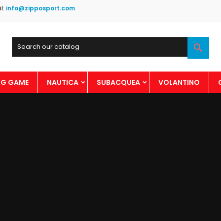
l:
info@zipposport.com

BIG GAME
NAUTICA
SUBACQUEA
VOLANTINO