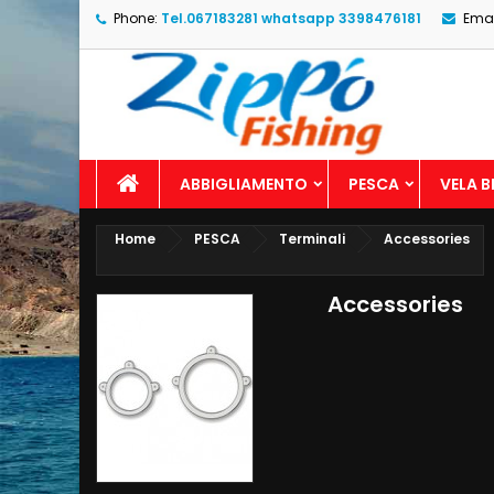
Phone:
Tel.067183281 whatsapp 3398476181
Emai
ABBIGLIAMENTO
PESCA
VELA 
Home
PESCA
Terminali
Accessories
Accessories