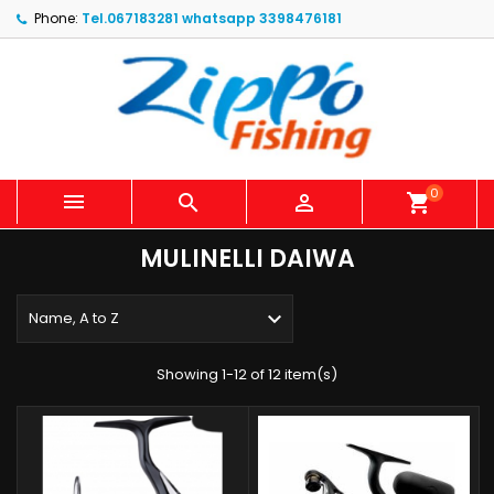
Phone:
Tel.067183281 whatsapp 3398476181
0



shopping_cart
MULINELLI DAIWA

Name, A to Z
Showing 1-12 of 12 item(s)