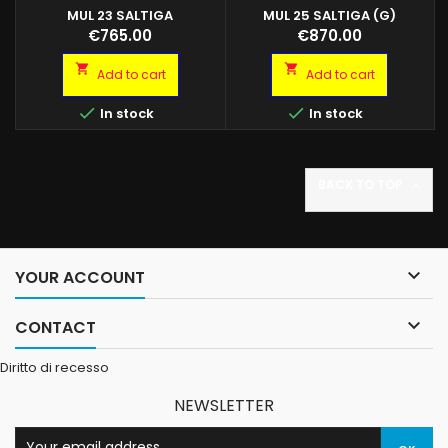
MUL 23 SALTIGA
MUL 25 SALTIGA (G)
Price
Price
€765.00
€870.00


Add to cart
Add to cart


In stock
In stock
BACK TO TOP


YOUR ACCOUNT

CONTACT
Diritto di recesso
NEWSLETTER