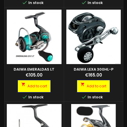


In stock
In stock
DAIWA EMERALDAS LT
DAIWA LEXA 300HL-P
A - DAIWA EMERALDAS LT 2500
Price
Price
€105.00
€165.00
SH B - DAIWA EMERALDAS LT
3000 SH


Add to cart
Add to cart


In stock
In stock