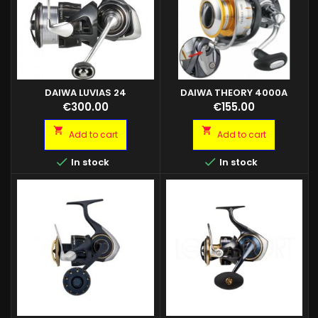
DAIWA LUVIAS 24
DAIWA THEORY 4000A
Price
Price
€300.00
€155.00


Add to cart
Add to cart


In stock
In stock