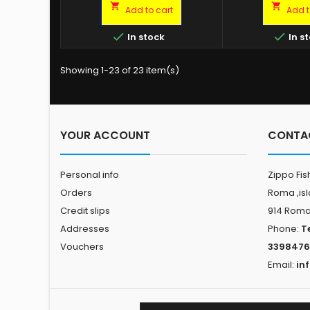
FOOT e testina girevole.
ottimale alline


Add to cart
Add t
Lunghezza cm. 220.
superficie del
utilizzate in u


In stock
In s
standard (inclin
permettono anche
portacanna di 
Showing 1-23 of 23 item(s)
inferiori allo sta
murata della
permette d'ins
standard.anna piv
fusto i
YOUR ACCOUNT
CONTA
Personal info
Zippo Fis
Orders
Roma ,is
Credit slips
914 Rom
Addresses
Phone:
T
Vouchers
3398476
Email:
in