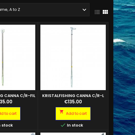

me, A to Z


NG CANNA C/R-FIL
KRISTALFISHING CANNA C/R-L
er la pesca con i
Robustissima canna in
ce
Price
35.00
€135.00
usto in acciaio e
acciaio/vetroresina per
 Lunghezza 105 cm.
affondatore. Lunghezza cm. 95.

d to cart
Add to cart

 stock
In stock