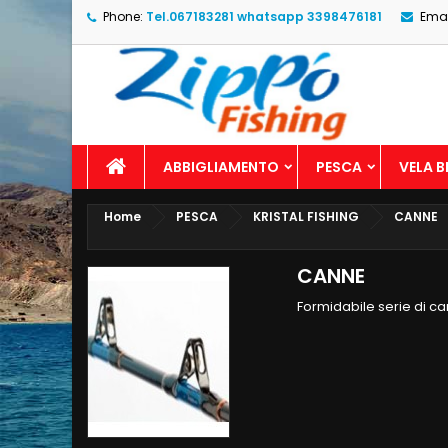
Phone:
Tel.067183281 whatsapp 3398476181
Emai
ABBIGLIAMENTO
PESCA
VELA 
Home
PESCA
KRISTAL FISHING
CANNE
CANNE
Formidabile serie di ca