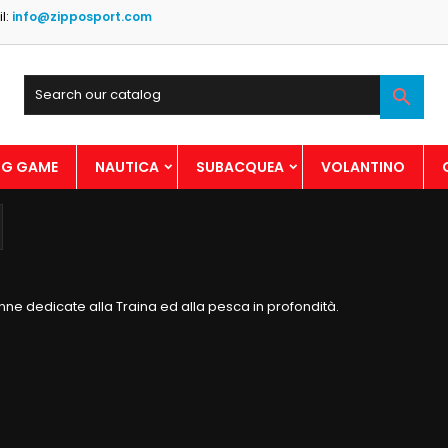
l:
info@zipposport.com

BIG GAME
NAUTICA
SUBACQUEA
VOLANTINO
nne dedicate alla Traina ed alla pesca in profondità.