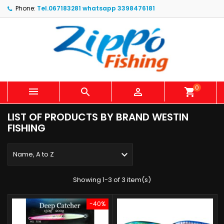
Phone:
Tel.067183281 whatsapp 3398476181
0



shopping_cart
LIST OF PRODUCTS BY BRAND WESTIN
FISHING

Name, A to Z
Showing 1-3 of 3 item(s)
-40%