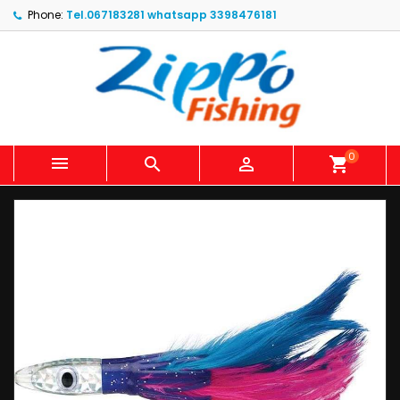
Phone:
Tel.067183281 whatsapp 3398476181
0



shopping_cart