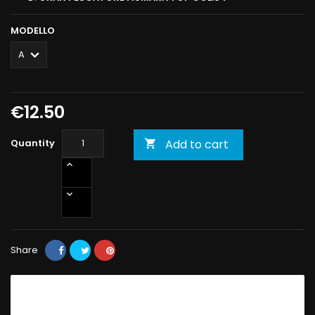
MODELLO
€12.50
Quantity
Add to cart

Share