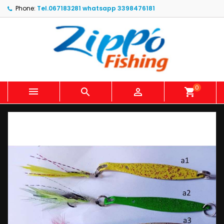
Phone:
Tel.067183281 whatsapp 3398476181
0



shopping_cart