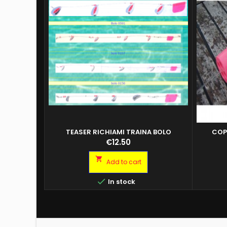
TEASER RICHIAMI TRAINA BOLO
COP
Teaser d
Price
€12.50
con esc
Scent 

Add to cart
l'inserim
L'acqu

In stock
anterior
l'esca at
Tease
e