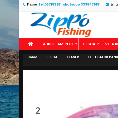
Phone:
Tel.067183281 whatsapp 3398476181
Emai
ABBIGLIAMENTO
PESCA
VELA 
Home
PESCA
TEASER
LITTLE JACK PAN