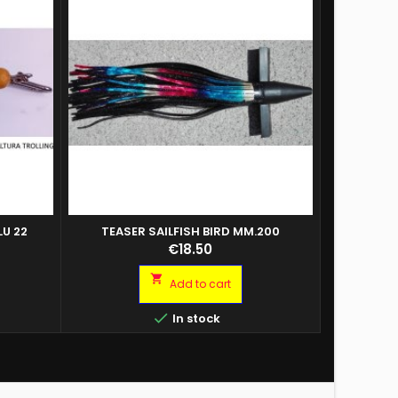
LU 22
TEASER SAILFISH BIRD MM.200
COPY OF 
Price
€18.50

Add to cart

In stock