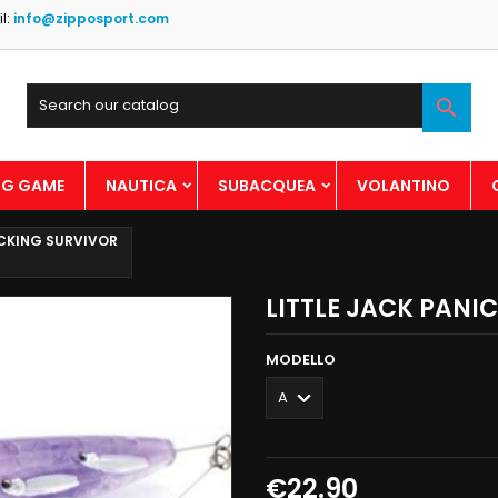
l:
info@zipposport.com

BIG GAME
NAUTICA
SUBACQUEA
VOLANTINO
ICKING SURVIVOR
LITTLE JACK PANI
MODELLO
€22.90