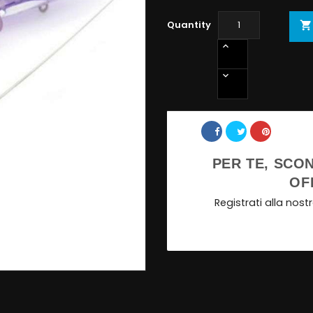
Quantity

Share
PER TE, SCON
OF
Registrati alla nos