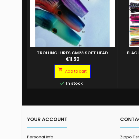
TROLLING LURES CM23 SOFT HEAD
BLAC
L’eccellente rapporto lunghezza/peso fa
BLACH M
Price
€11.50
sì che mantengano un assetto ottimale
BLA
trainando a velocità elevate.
COL.N

Add to cart

In stock
YOUR ACCOUNT
CONTA
Personal info
Zippo Fis