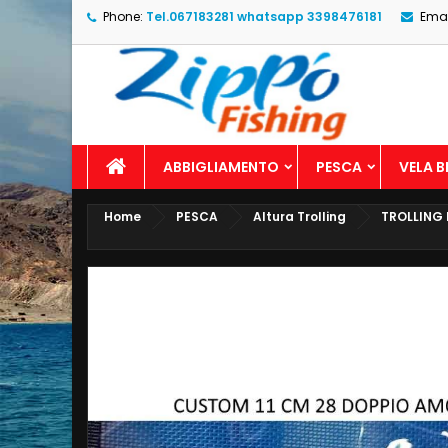
Phone:
Tel.067183281 whatsapp 3398476181
Emai
ABBIGLIAMENTO
PESCA
VELA 
Home
PESCA
Altura Trolling
TROLLING 