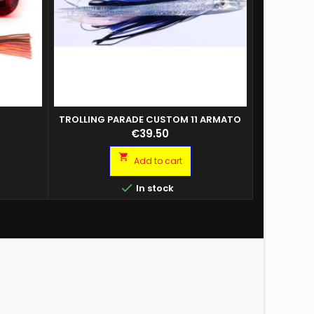
TROLLING PARADE CUSTOM 11 ARMATO
TROLLING 
DOPPIO AMO 6/0
Price
€39.50

Add to cart

In stock