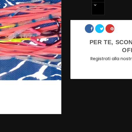
Share
PER TE, SCON
OF
Registrati alla nos