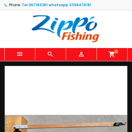
Phone:
Tel.067183281 whatsapp 3398476181
0



shopping_cart