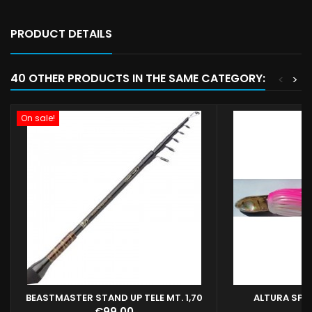
PRODUCT DETAILS
40 OTHER PRODUCTS IN THE SAME CATEGORY:
<
>
On sale!
BEASTMASTER STAND UP TELE MT. 1,70
ALTURA SPL
Il concetto Midi deriva da uno studio
MAD
Price
Pr
€99.00
€