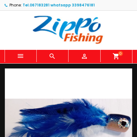
Phone:
Tel.067183281 whatsapp 3398476181
0



shopping_cart