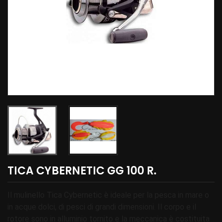
TICA CYBERNETIC GG 100 R.
Il mulinello Tica Cybernetic è ideale per la pesca in mare o
in acque dolci, di pesci di grandi dimensioni. Il corpo e il
rotore sono in alluminio tornito e la meccanica è costituita