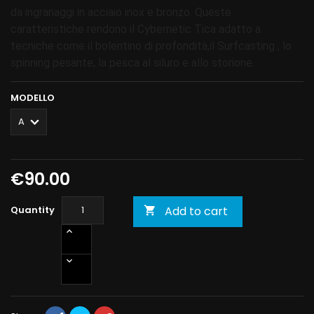
da ingranaggi in acciaio inox e bronzo. Queste
caratteristiche rendono il Cybernetic Tica adatto a
tecniche come il bolentino di profondità,il Surfcasting , lo
spinning pesante, la pesca al siluro e allo storione.
MODELLO
€90.00
Quantity
Add to cart
