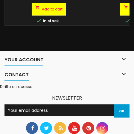
misure 


Add to cart
A


In stock
I

YOUR ACCOUNT

CONTACT
Diritto di recesso
NEWSLETTER