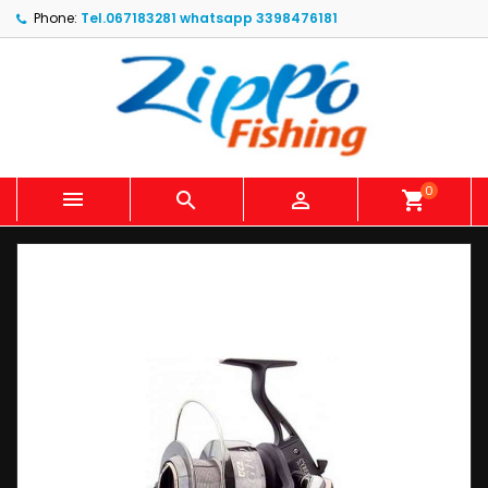
Phone:
Tel.067183281 whatsapp 3398476181
0



shopping_cart