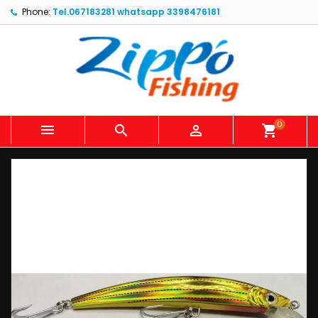
Phone:
Tel.067183281 whatsapp 3398476181
0



shopping_cart