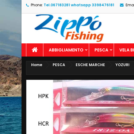
Phone:
Tel.067183281 whatsapp 3398476181
Emai
ABBIGLIAMENTO
PESCA
VELA 
Home
PESCA
ESCHE MARCHE
YOZURI