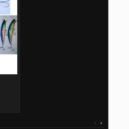
 prodotta
o è stata
<
>