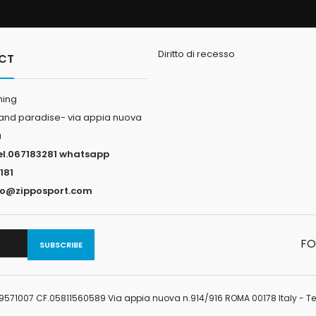
Diritto di recesso
CT
hing
land paradise- via appia nuova
a
el.067183281 whatsapp
181
fo@zipposport.com
FO
449571007 CF.05811560589 Via appia nuova n.914/916 ROMA 00178 Italy - Tel