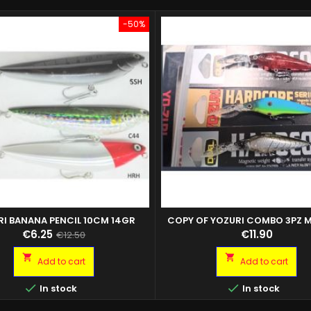
-50%
I BANANA PENCIL 10CM 14GR
COPY OF YOZURI COMBO 3PZ
DD
Price
Regular
Price
€6.25
€11.90
€12.50
price


Add to cart
Add to cart


In stock
In stock