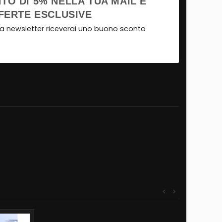
TO DI 5% NELLA TUA MAIL E
FERTE ESCLUSIVE
tra newsletter riceverai uno buono sconto
<
>