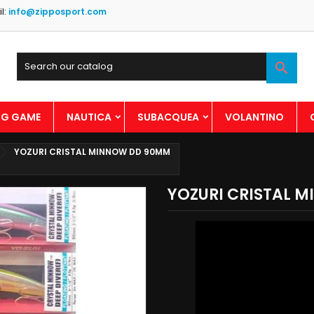
l:
info@zipposport.com

BIG GAME
NAUTICA
SUBACQUEA
VOLANTINO
YOZURI CRISTAL MINNOW DD 90MM
YOZURI CRISTAL 