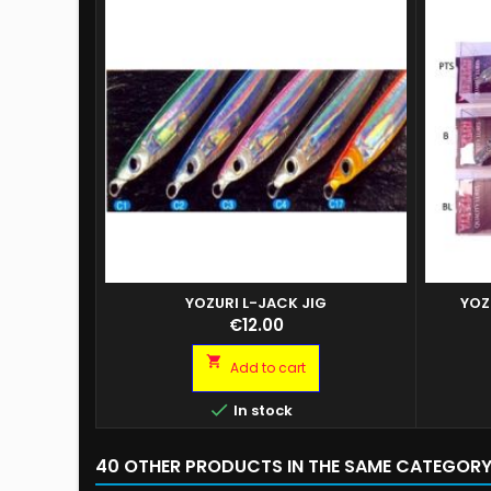
YOZURI L-JACK JIG
YOZ
YOZURI L-JACK JIG 18GR C3 YOZURI L-JACK
Price
€12.00
JIG 40GR C2 YOZURI L-JACK JIG 60GR C1
YOZURI L-JACK JIG 60GR C3

Add to cart

In stock
40 OTHER PRODUCTS IN THE SAME CATEGORY