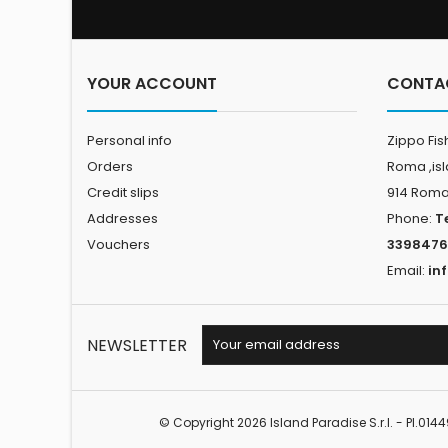
e i fantastici colori ad ologramma, danno
allartificiale un potere...
YOUR ACCOUNT
CONTA
Personal info
Zippo Fis
Orders
Roma ,is
Credit slips
914 Rom
Addresses
Phone:
T
Vouchers
3398476
Email:
in
NEWSLETTER
© Copyright 2026 Island Paradise S.r.l. - PI.01