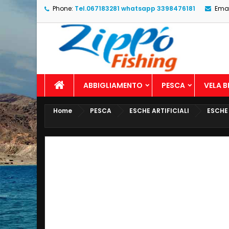
Phone:
Tel.067183281 whatsapp 3398476181
Emai
ABBIGLIAMENTO
PESCA
VELA 
Home
PESCA
ESCHE ARTIFICIALI
ESCHE