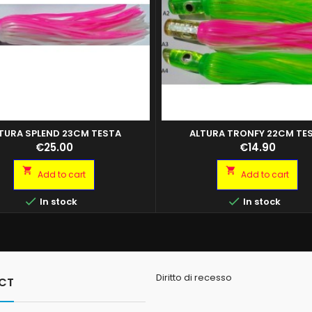
TURA SPLEND 23CM TESTA
ALTURA TRONFY 22CM TE
MADREPERLA
MADREPERLA
Price
Price
€25.00
€14.90


Add to cart
Add to cart


In stock
In stock
Diritto di recesso
CT