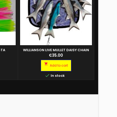
STA
WILLIANSON LIVE MULLET DAISY CHAIN
Branco di cefali da trainare dietro la
Price
€35.00
barca per attirare lecce e pesci serra

Add to cart

In stock