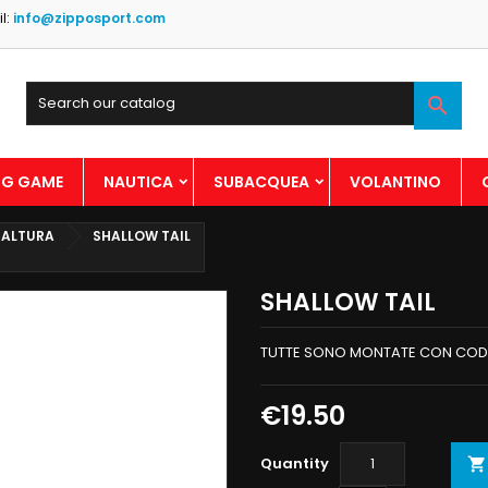
l:
info@zipposport.com

BIG GAME
NAUTICA
SUBACQUEA
VOLANTINO
 ALTURA
SHALLOW TAIL
SHALLOW TAIL
TUTTE SONO MONTATE CON CODI
€19.50
Quantity
