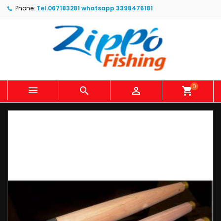
Phone:
Tel.067183281 whatsapp 3398476181
0



shopping_cart