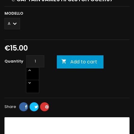
MODELLO
€15.00
Quantity
Add to cart

Share