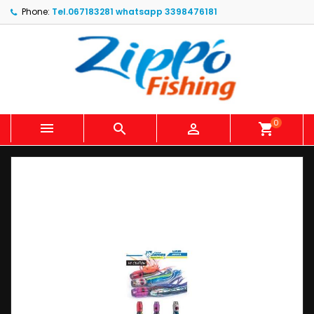
Phone:
Tel.067183281 whatsapp 3398476181
0



shopping_cart