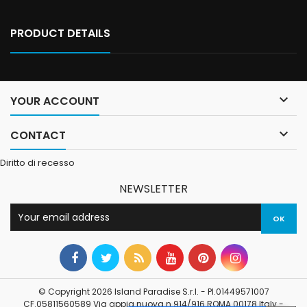
PRODUCT DETAILS

YOUR ACCOUNT

CONTACT
Diritto di recesso
NEWSLETTER
© Copyright 2026 Island Paradise S.r.l. - PI.01449571007
CF.05811560589 Via appia nuova n.914/916 ROMA 00178 Italy -