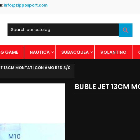
l:
info@zipposport.com

BIG GAME
NAUTICA
SUBACQUEA
VOLANTINO
ET 13CM MONTATI CON AMO RED 3/0
BUBLE JET 13CM M