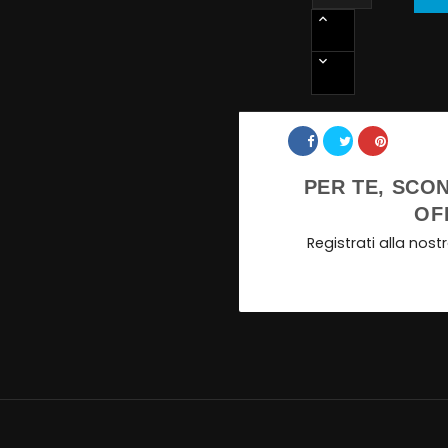
Share
PER TE, SCON
OF
Registrati alla nos