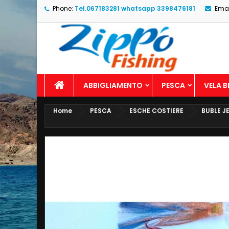
Phone:
Tel.067183281 whatsapp 3398476181
Emai
ABBIGLIAMENTO
PESCA
VELA 
Home
PESCA
ESCHE COSTIERE
BUBLE J