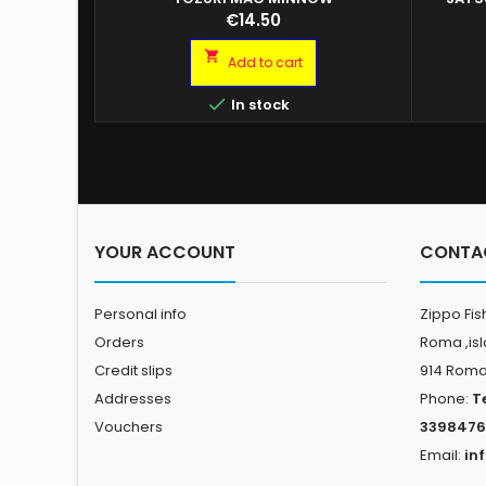
Price
€14.50

Add to cart

In stock
YOUR ACCOUNT
CONTA
Personal info
Zippo Fis
Orders
Roma ,is
Credit slips
914 Rom
Addresses
Phone:
T
Vouchers
3398476
Email:
in