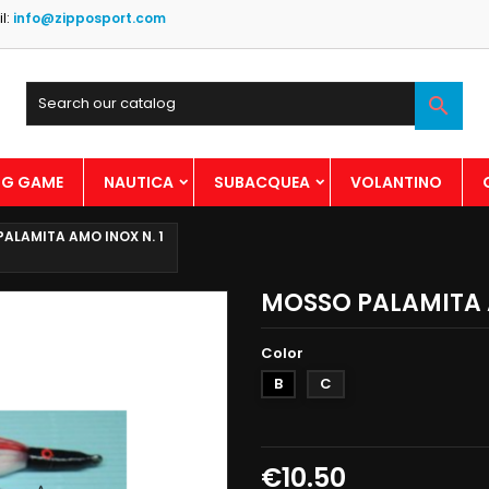
l:
info@zipposport.com

BIG GAME
NAUTICA
SUBACQUEA
VOLANTINO
ALAMITA AMO INOX N. 1
MOSSO PALAMITA A
Color
B
C
€10.50