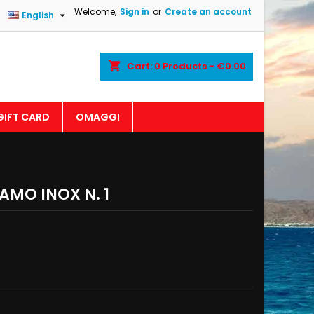
Welcome,
Sign in
or
Create an account

English
shopping_cart
Cart:
0
Products - €0.00
GIFT CARD
OMAGGI
MO INOX N. 1