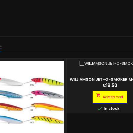
:
WILLIAMSON JET-O-SMOKER 
CM.11,5 COL.RW
Price
€18.50

Add to cart

In stock