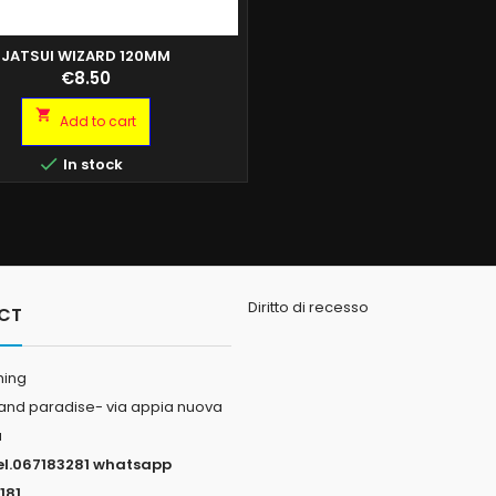
JATSUI WIZARD 120MM
Price
€8.50

Add to cart

In stock
Diritto di recesso
CT
hing
land paradise- via appia nuova
a
el.067183281 whatsapp
181