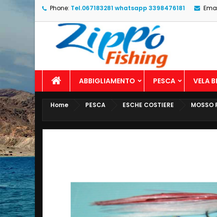
Phone:
Tel.067183281 whatsapp 3398476181
Emai
ABBIGLIAMENTO
PESCA
VELA 
Home
PESCA
ESCHE COSTIERE
MOSSO P