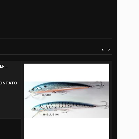
<
>
MONTATO