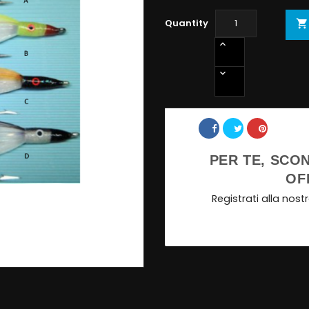
Quantity

Share
PER TE, SCON
OF
Registrati alla nos