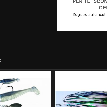
PER TE, SCON
OF
Registrati alla nos
: