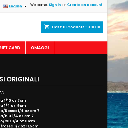
Welcome,
Sign in
or
Create an account

English
shopping_cart
Cart:
0
Products - €0.00
GIFT CARD
OMAGGI
SI ORIGINALI
PAN
a 1/10 oz 7cm
a 1/4 oz 9cm
a/Rossa 1/4 oz cm 7
a/blu 1/4 oz cm 7
o/blu 3/4 oz 10cm
/rossa 1/2 oz 11,5cm