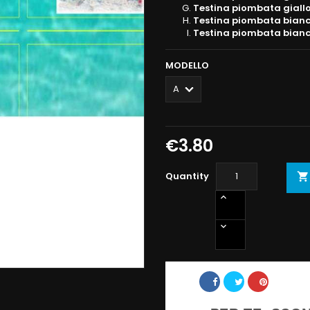
Testina piombata giallo
Testina piombata bianc
Testina piombata bianc
MODELLO
€3.80
Quantity

Share