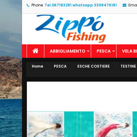
Phone:
Tel.067183281 whatsapp 3398476181
Emai
ABBIGLIAMENTO
PESCA
VELA 
Home
PESCA
ESCHE COSTIERE
TESTINE