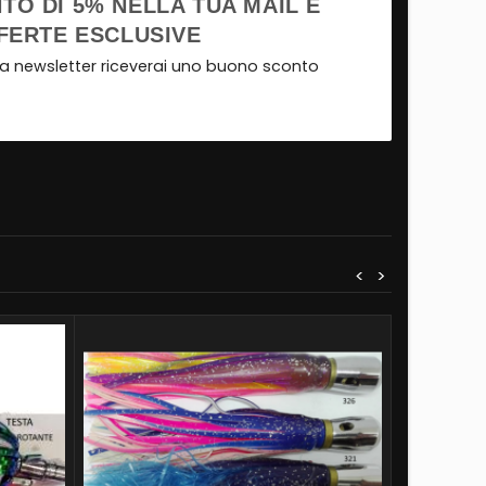
TO DI 5% NELLA TUA MAIL E
FERTE ESCLUSIVE
tra newsletter riceverai uno buono sconto
<
>