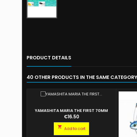
PRODUCT DETAILS
40 OTHER PRODUCTS IN THE SAME CATEGORY
YAMASHITA MARIA THE FIRST 70MM
10GR
Price
€16.50

Add to cart