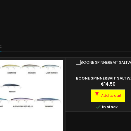
:
BOONE SPINNERBAIT SALTW
Price
€14.50

Add to cart

In stock