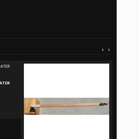
<
>
ATER
TRE MINI