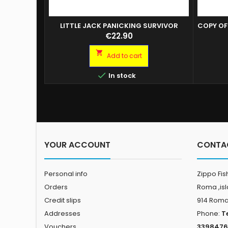
LITTLE JACK PANICKING SURVIVOR
COPY OF
Price
€22.90

Add to cart

In stock
YOUR ACCOUNT
CONTA
Personal info
Zippo Fis
Orders
Roma ,is
Credit slips
914 Rom
Addresses
Phone:
T
Vouchers
3398476