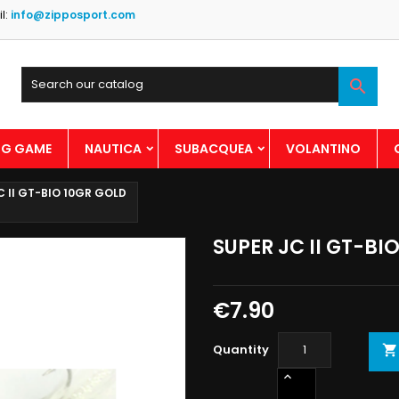
l:
info@zipposport.com

BIG GAME
NAUTICA
SUBACQUEA
VOLANTINO
C II GT-BIO 10GR GOLD
SUPER JC II GT-BI
€7.90
Quantity
