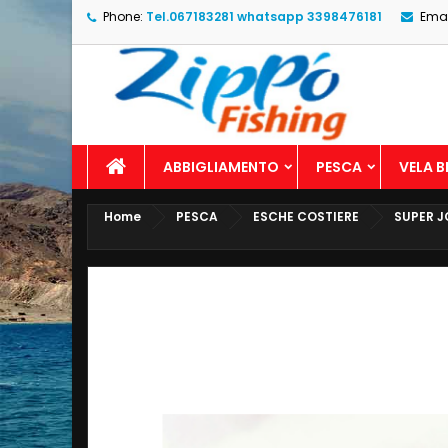
Phone:
Tel.067183281 whatsapp 3398476181
Emai
ABBIGLIAMENTO
PESCA
VELA 
Home
PESCA
ESCHE COSTIERE
SUPER J