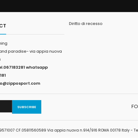
almente in mare aperto per una
Worm Cut mm. 48 conf. 7pz colo
tà di pesci di acqua salata....
Zuri Worm Cut mm....
Diritto di recesso
CT
hing
land paradise- via appia nuova
a
el.067183281 whatsapp
181
fo@zipposport.com
FO
449571007 CF.05811560589 Via appia nuova n.914/916 ROMA 00178 Italy - Tel