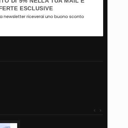
TO DI 5% NELLA TUA MAIL E
FERTE ESCLUSIVE
tra newsletter riceverai uno buono sconto
<
>