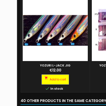
YOZURI L-JACK JIG
YOZ
YOZURI L-JACK JIG 18GR C3 YOZURI L-JACK
Price
€12.00
JIG 40GR C2 YOZURI L-JACK JIG 60GR C1
YOZURI L-JACK JIG 60GR C3

Add to cart

In stock
40 OTHER PRODUCTS IN THE SAME CATEGORY