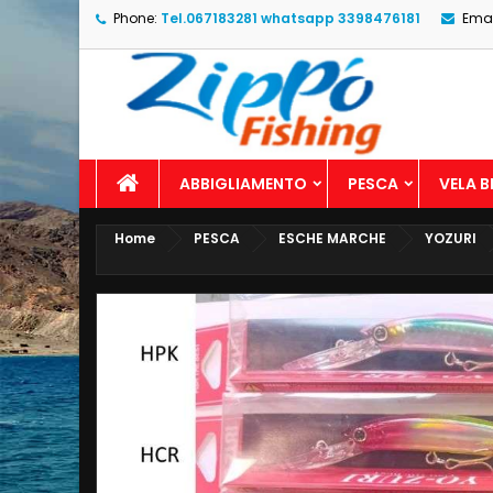
Phone:
Tel.067183281 whatsapp 3398476181
Emai
ABBIGLIAMENTO
PESCA
VELA 
Home
PESCA
ESCHE MARCHE
YOZURI