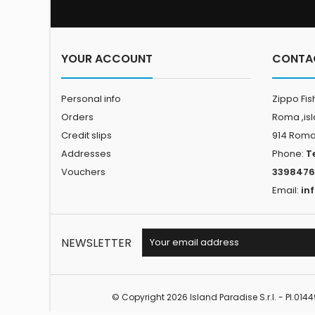
vertic
varie
YOUR ACCOUNT
CONTA
Personal info
Zippo Fis
Orders
Roma ,is
Credit slips
914 Rom
Addresses
Phone:
T
Vouchers
3398476
Email:
in
NEWSLETTER
© Copyright 2026 Island Paradise S.r.l. - PI.01