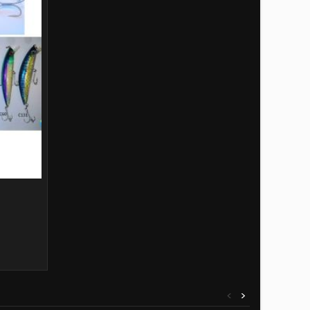
 prodotta
o è stata
<
>