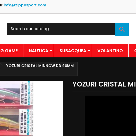
l:
info@zipposport.com

BIG GAME
NAUTICA
SUBACQUEA
VOLANTINO
YOZURI CRISTAL MINNOW DD 90MM
YOZURI CRISTAL 