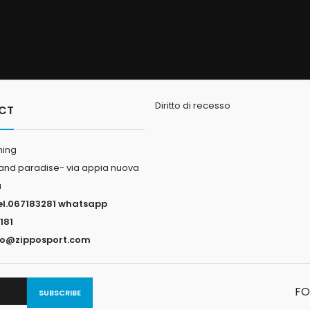
Diritto di recesso
CT
hing
land paradise- via appia nuova
a
el.067183281 whatsapp
181
fo@zipposport.com
FO