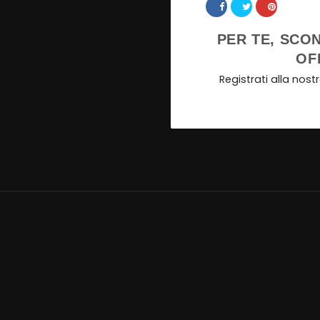
Share
PER TE, SCON
OF
Registrati alla nos