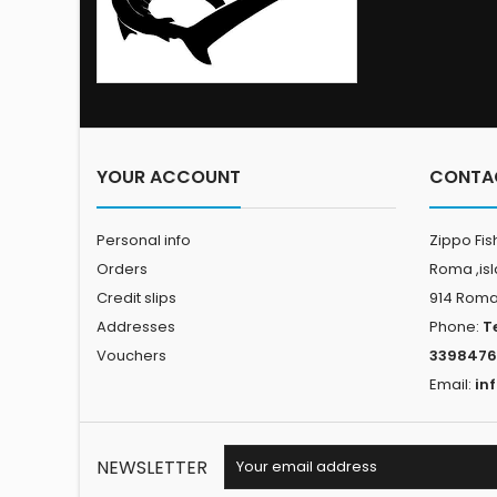
YOUR ACCOUNT
CONTA
Personal info
Zippo Fis
Orders
Roma ,is
Credit slips
914 Rom
Addresses
Phone:
T
Vouchers
3398476
Email:
in
NEWSLETTER