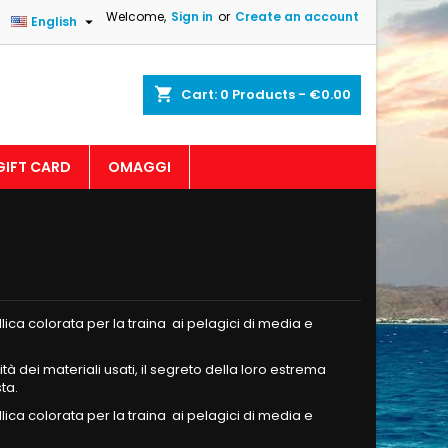
Welcome,
Sign in
or
Create an account

English
shopping_cart
Cart:
0
Products - €0.00
GIFT CARD
OMAGGI
lica colorata per la traina ai pelagici di media e
ità dei materiali usati, il segreto della loro estrema
sta.
lica colorata per la traina ai pelagici di media e