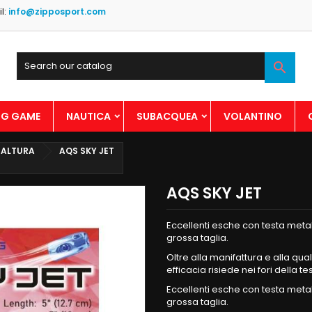
l:
info@zipposport.com

BIG GAME
NAUTICA
SUBACQUEA
VOLANTINO
 ALTURA
AQS SKY JET
AQS SKY JET
Eccellenti esche con testa metal
grossa taglia.
Oltre alla manifattura e alla qual
efficacia risiede nei fori della te
Eccellenti esche con testa metal
grossa taglia.