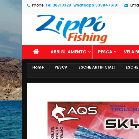
Phone:
Tel.067183281 whatsapp 3398476181
Emai
ABBIGLIAMENTO
PESCA
VELA 
Home
PESCA
ESCHE ARTIFICIALI
ESCHE