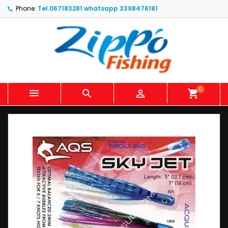
Phone:
Tel.067183281 whatsapp 3398476181
0



shopping_cart